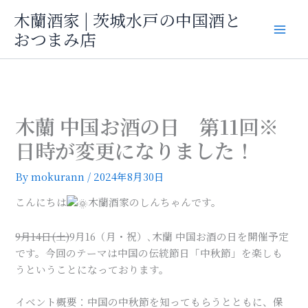
内
木蘭酒家 | 茨城水戸の中国酒と
容
おつまみ店
を
ス
キ
ッ
プ
木蘭 中国お酒の日 第11回※
日時が変更になりました！
By
mokurann
/
2024年8月30日
こんにちは
木蘭酒家のしんちゃんです。
9月14日(土)
9月16（月・祝）､木蘭 中国お酒の日を開催予定
です。今回のテーマは中国の伝統節日「中秋節」を楽しも
うということになっております。
イベント概要：中国の中秋節を知ってもらうとともに、保