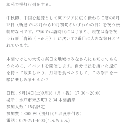
和苑で提灯行列をする。
中秋節、中国を起源として東アジアに広く伝わる旧暦の8月
15日（新暦では9月から10月初旬のいずれかの日）を祝う伝
統的な日です。中国では唐時代にはじまり、現在は春を祝
う行事「春節（旧正月）」に次いで2番目に大きな祭日とさ
れています。
木蘭ではこの大切な祭日を地域のみなさんにも知ってもら
うために、イベントを開催します。自分で絵を描いた提灯
を持って散歩したり、月餅を食べたりして、この祭日を一
緒に楽しみませんか？
日程：
9月14日(土)
9月16（月・祝） 17:30〜20:00
場所：水戸市末広町3-2-34 木蘭酒家
参加人数：15名限定
参加費：3000円（提灯代とお食事付き）
電話：029-291-4603(しんちゃん)